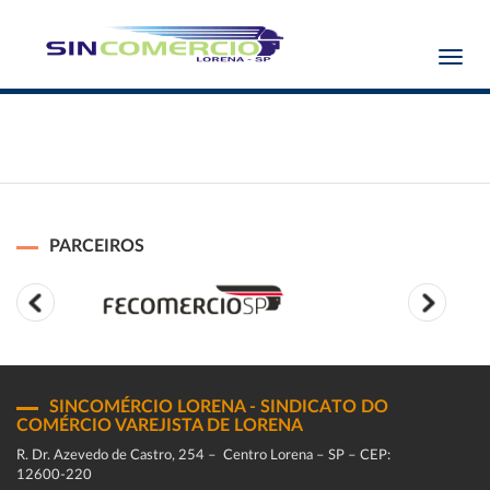
Toggl
navig
PARCEIROS
SINCOMÉRCIO LORENA - SINDICATO DO
COMÉRCIO VAREJISTA DE LORENA
R. Dr. Azevedo de Castro, 254 – Centro Lorena – SP – CEP:
12600-220