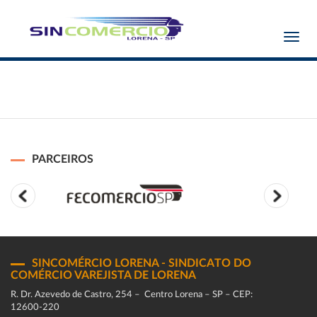
Toggl
navig
PARCEIROS
SINCOMÉRCIO LORENA - SINDICATO DO
COMÉRCIO VAREJISTA DE LORENA
R. Dr. Azevedo de Castro, 254 – Centro Lorena – SP – CEP:
12600-220