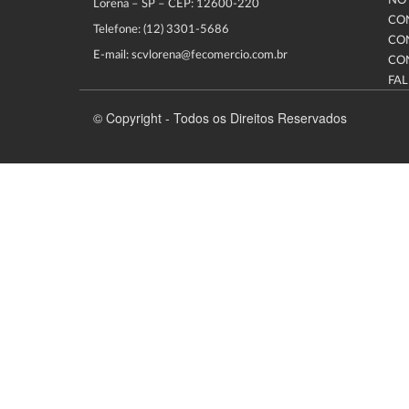
NOT
Lorena – SP – CEP: 12600-220
CO
Telefone: (12) 3301-5686
CO
E-mail: scvlorena@fecomercio.com.br
CO
FA
© Copyright - Todos os Direitos Reservados