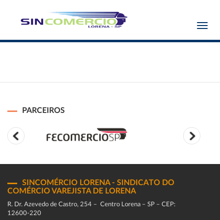
Toggl
navig
PARCEIROS
SINCOMÉRCIO LORENA - SINDICATO DO
COMÉRCIO VAREJISTA DE LORENA
R. Dr. Azevedo de Castro, 254 – Centro Lorena – SP – CEP:
12600-220