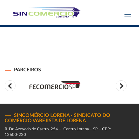
Toggl
navig
PARCEIROS
SINCOMÉRCIO LORENA - SINDICATO DO
COMÉRCIO VAREJISTA DE LORENA
R. Dr. Azevedo de Castro, 254 – Centro Lorena – SP – CEP:
12600-220