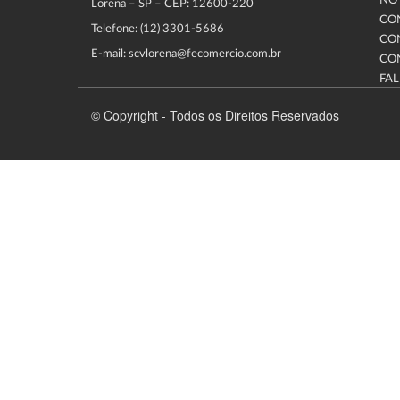
NOT
Lorena – SP – CEP: 12600-220
CO
Telefone: (12) 3301-5686
CO
E-mail: scvlorena@fecomercio.com.br
CO
FA
© Copyright - Todos os Direitos Reservados