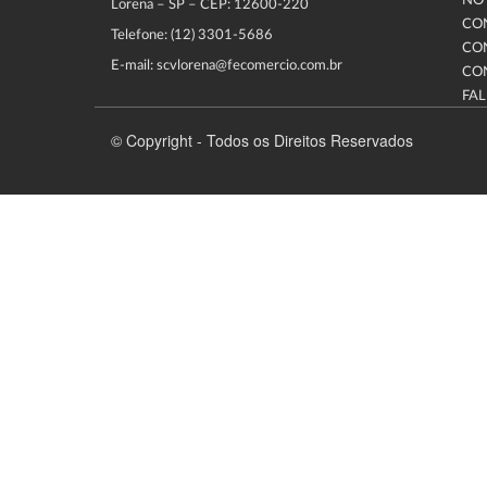
NOT
Lorena – SP – CEP: 12600-220
CO
Telefone: (12) 3301-5686
CO
E-mail: scvlorena@fecomercio.com.br
CO
FA
© Copyright - Todos os Direitos Reservados