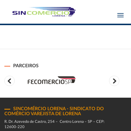
Toggl
navig
PARCEIROS
SINCOMÉRCIO LORENA - SINDICATO DO
COMÉRCIO VAREJISTA DE LORENA
R. Dr. Azevedo de Castro, 254 – Centro Lorena – SP – CEP:
12600-220