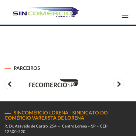
Toggl
navig
PARCEIROS
SINCOMÉRCIO LORENA - SINDICATO DO
COMÉRCIO VAREJISTA DE LORENA
R. Dr. Azevedo de Castro, 254 – Centro Lorena – SP – CEP:
12600-220