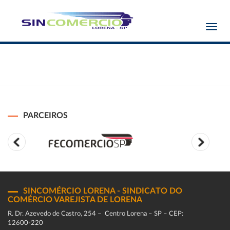
Toggl
navig
PARCEIROS
SINCOMÉRCIO LORENA - SINDICATO DO
COMÉRCIO VAREJISTA DE LORENA
R. Dr. Azevedo de Castro, 254 – Centro Lorena – SP – CEP:
12600-220