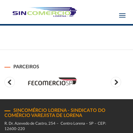
Toggl
navig
PARCEIROS
SINCOMÉRCIO LORENA - SINDICATO DO
COMÉRCIO VAREJISTA DE LORENA
R. Dr. Azevedo de Castro, 254 – Centro Lorena – SP – CEP:
12600-220