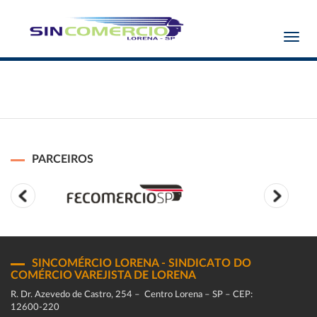
Toggl
navig
PARCEIROS
SINCOMÉRCIO LORENA - SINDICATO DO
COMÉRCIO VAREJISTA DE LORENA
R. Dr. Azevedo de Castro, 254 – Centro Lorena – SP – CEP:
12600-220