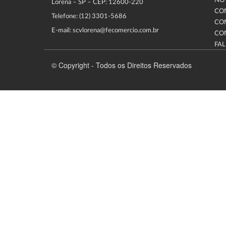
NOT
Lorena – SP – CEP: 12600-220
CO
Telefone: (12) 3301-5686
CO
E-mail: scvlorena@fecomercio.com.br
CO
FA
© Copyright - Todos os Direitos Reservados