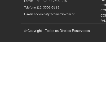
NOT
Lorena – SP – CEP: 12600-220
CO
Telefone: (12) 3301-5686
CO
E-mail: scvlorena@fecomercio.com.br
CO
FA
© Copyright - Todos os Direitos Reservados