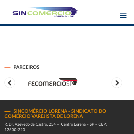
Toggl
navig
PARCEIROS
SINCOMÉRCIO LORENA - SINDICATO DO
COMÉRCIO VAREJISTA DE LORENA
R. Dr. Azevedo de Castro, 254 – Centro Lorena – SP – CEP:
12600-220