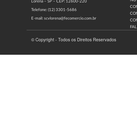
NOT
Lorena – SP – CEP: 12600-220
CO
Telefone: (12) 3301-5686
CO
E-mail: scvlorena@fecomercio.com.br
CO
FA
© Copyright - Todos os Direitos Reservados