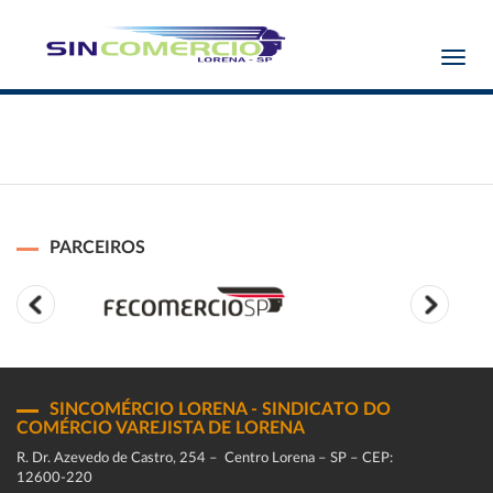
Toggl
navig
PARCEIROS
SINCOMÉRCIO LORENA - SINDICATO DO
COMÉRCIO VAREJISTA DE LORENA
R. Dr. Azevedo de Castro, 254 – Centro Lorena – SP – CEP:
12600-220