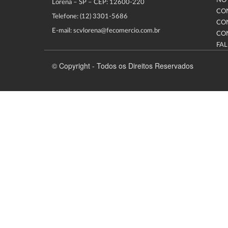
NOT
Lorena – SP – CEP: 12600-220
CO
Telefone: (12) 3301-5686
CO
E-mail: scvlorena@fecomercio.com.br
CO
FA
© Copyright - Todos os Direitos Reservados