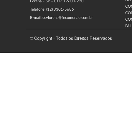
NOT
Lorena – SP – CEP: 12600-220
CO
Telefone: (12) 3301-5686
CO
E-mail: scvlorena@fecomercio.com.br
CO
FA
© Copyright - Todos os Direitos Reservados