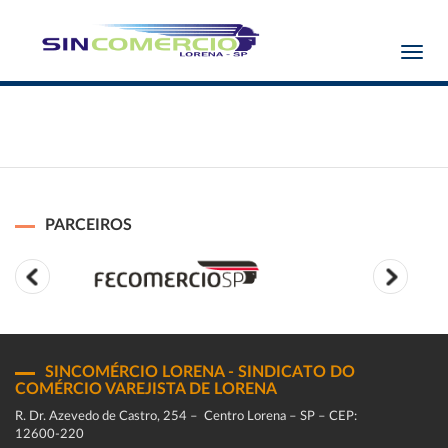
Toggl
navig
PARCEIROS
SINCOMÉRCIO LORENA - SINDICATO DO
COMÉRCIO VAREJISTA DE LORENA
R. Dr. Azevedo de Castro, 254 – Centro Lorena – SP – CEP:
12600-220