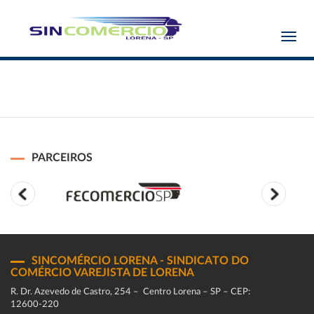
Toggl
navig
PARCEIROS
SINCOMÉRCIO LORENA - SINDICATO DO
COMÉRCIO VAREJISTA DE LORENA
R. Dr. Azevedo de Castro, 254 – Centro Lorena – SP – CEP:
12600-220