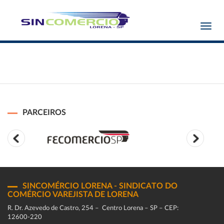
Toggl
navig
PARCEIROS
SINCOMÉRCIO LORENA - SINDICATO DO
COMÉRCIO VAREJISTA DE LORENA
R. Dr. Azevedo de Castro, 254 – Centro Lorena – SP – CEP:
12600-220