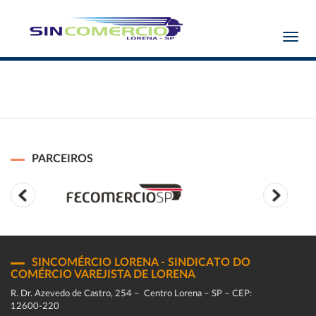
Toggl
navig
PARCEIROS
SINCOMÉRCIO LORENA - SINDICATO DO
COMÉRCIO VAREJISTA DE LORENA
R. Dr. Azevedo de Castro, 254 – Centro Lorena – SP – CEP:
12600-220