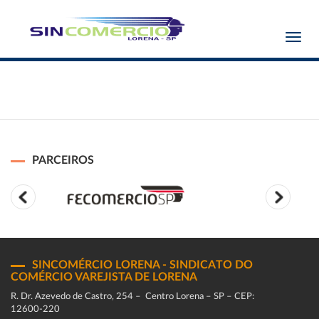
Toggl
navig
PARCEIROS
SINCOMÉRCIO LORENA - SINDICATO DO
COMÉRCIO VAREJISTA DE LORENA
R. Dr. Azevedo de Castro, 254 – Centro Lorena – SP – CEP:
12600-220