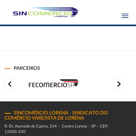
Toggl
navig
PARCEIROS
SINCOMÉRCIO LORENA - SINDICATO DO
COMÉRCIO VAREJISTA DE LORENA
R. Dr. Azevedo de Castro, 254 – Centro Lorena – SP – CEP:
12600-220