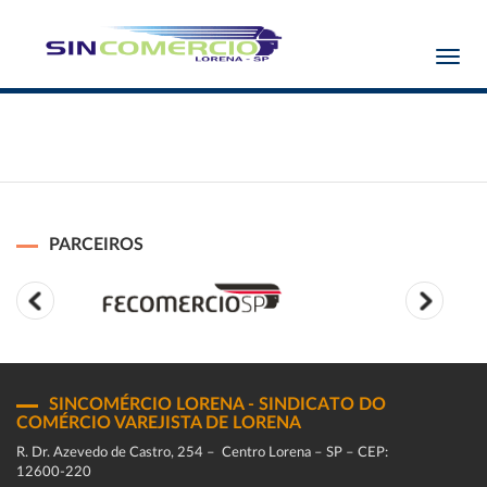
Toggl
navig
PARCEIROS
SINCOMÉRCIO LORENA - SINDICATO DO
COMÉRCIO VAREJISTA DE LORENA
R. Dr. Azevedo de Castro, 254 – Centro Lorena – SP – CEP:
12600-220