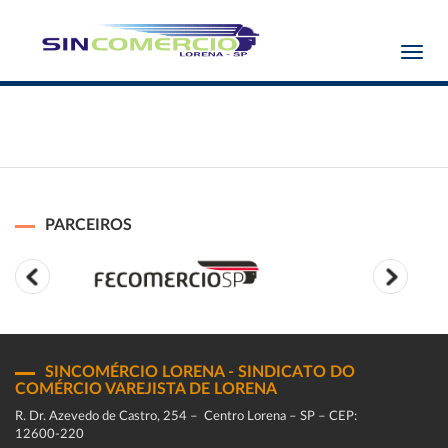
Toggl
navig
PARCEIROS
SINCOMÉRCIO LORENA - SINDICATO DO
COMÉRCIO VAREJISTA DE LORENA
R. Dr. Azevedo de Castro, 254 – Centro Lorena – SP – CEP:
12600-220