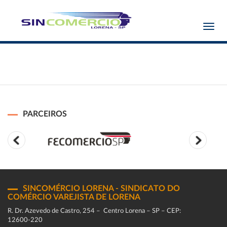
Toggl
navig
PARCEIROS
SINCOMÉRCIO LORENA - SINDICATO DO
COMÉRCIO VAREJISTA DE LORENA
R. Dr. Azevedo de Castro, 254 – Centro Lorena – SP – CEP:
12600-220