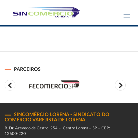
Toggl
navig
PARCEIROS
SINCOMÉRCIO LORENA - SINDICATO DO
COMÉRCIO VAREJISTA DE LORENA
R. Dr. Azevedo de Castro, 254 – Centro Lorena – SP – CEP:
12600-220