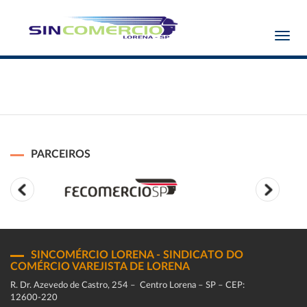
Toggl
navig
PARCEIROS
SINCOMÉRCIO LORENA - SINDICATO DO
COMÉRCIO VAREJISTA DE LORENA
R. Dr. Azevedo de Castro, 254 – Centro Lorena – SP – CEP:
12600-220