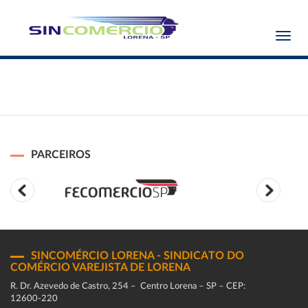
Toggl
navig
PARCEIROS
SINCOMÉRCIO LORENA - SINDICATO DO
COMÉRCIO VAREJISTA DE LORENA
R. Dr. Azevedo de Castro, 254 – Centro Lorena – SP – CEP:
12600-220