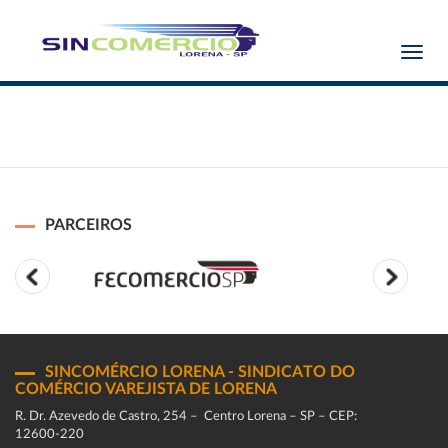
Toggl
navig
PARCEIROS
SINCOMÉRCIO LORENA - SINDICATO DO
COMÉRCIO VAREJISTA DE LORENA
R. Dr. Azevedo de Castro, 254 – Centro Lorena – SP – CEP:
12600-220