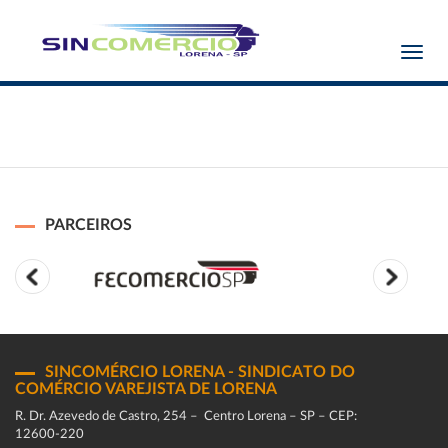
Toggl
navig
PARCEIROS
SINCOMÉRCIO LORENA - SINDICATO DO
COMÉRCIO VAREJISTA DE LORENA
R. Dr. Azevedo de Castro, 254 – Centro Lorena – SP – CEP:
12600-220