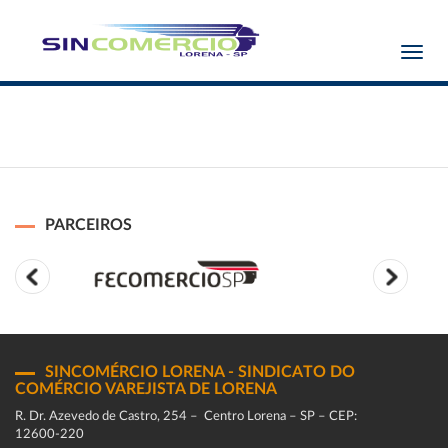
Toggl
navig
PARCEIROS
SINCOMÉRCIO LORENA - SINDICATO DO
COMÉRCIO VAREJISTA DE LORENA
R. Dr. Azevedo de Castro, 254 – Centro Lorena – SP – CEP:
12600-220